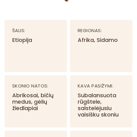
v
a
E
t
ŠALIS:
REGIONAS:
h
i
Etiopija
Afrika, Sidamo
o
p
i
a
S
i
SKONIO NATOS:
KAVA PASIŽYMI:
d
Abrikosai, bičių
Subalansuota
a
medus, gėlių
rūgštele,
m
žiedlapiai
salstelėjusiu
o
vaisišku skoniu