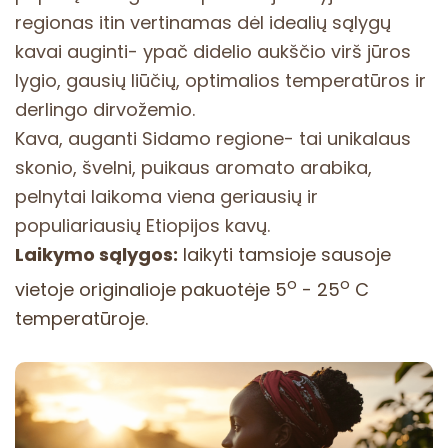
regionas itin vertinamas dėl idealių sąlygų
kavai auginti- ypač didelio aukščio virš jūros
lygio, gausių liūčių, optimalios temperatūros ir
derlingo dirvožemio.
Kava, auganti Sidamo regione- tai unikalaus
skonio, švelni, puikaus aromato arabika,
pelnytai laikoma viena geriausių ir
populiariausių Etiopijos kavų.
Laikymo sąlygos:
laikyti tamsioje sausoje
o
o
vietoje originalioje pakuotėje 5
- 25
C
temperatūroje.