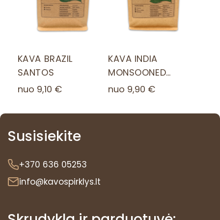
KAVA BRAZIL
KAVA INDIA
SANTOS
MONSOONED
MALABAR AAA
nuo
9,10
€
nuo
9,90
€
Susisiekite
+370 636 05253
info@kavospirklys.lt
Skrudykla ir parduotuvė: