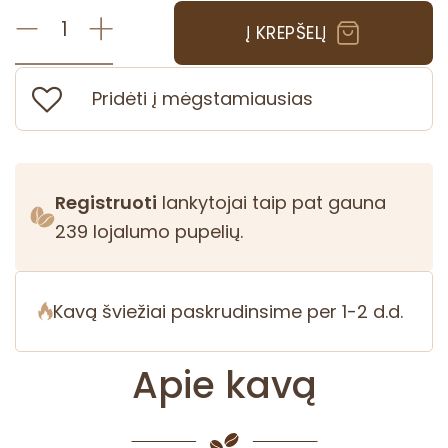
Į KREPŠELĮ
p
r
o
Pridėti į mėgstamiausias
d
u
k
t
Registruoti
lankytojai taip pat gauna
o
239
lojalumo pupelių.
k
i
e
Kavą šviežiai paskrudinsime per 1-2 d.d.
k
i
s
Apie kavą
:
K
a