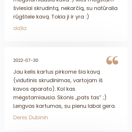
šviesiai skrudintą, nekarčią, su natūralia
rūgštele kavą. Tokia ji ir yra :)
da1ia
2022-07-30
Jau kelis kartus pirkome šia kavą
(vidutinis skrudinimas, vartojam iš
kavos aparato). Kol kas
mėgstamiausia. Skonis „pats tas” ;)
Lengvas kartumas, su pienu labai gera.
Denis Dubinin