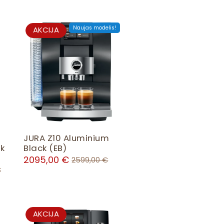
P
Naujas modelis!
AKCIJA
R
O
D
U
C
T
O
N
S
e
JURA Z10 Aluminium
A
rk
Black (EB)
L
2095,00
€
2599,00
€
E
€
P
AKCIJA