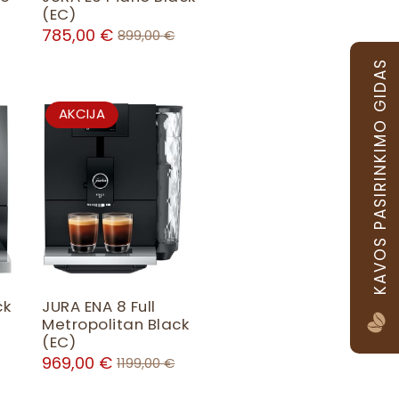
(EC)
L
785,00
€
899,00
€
E
KAVOS PASIRINKIMO GIDAS
P
AKCIJA
R
O
D
U
C
T
O
N
S
ck
JURA ENA 8 Full
A
Metropolitan Black
L
(EC)
E
969,00
€
1199,00
€