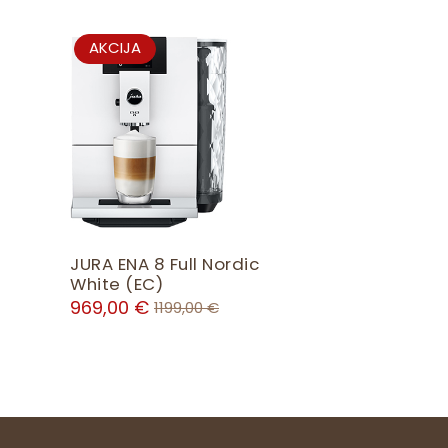
P
AKCIJA
R
O
D
U
C
T
O
N
S
JURA ENA 8 Full Nordic
A
White (EC)
L
969,00
€
1199,00
€
E