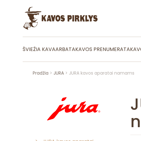
ŠVIEŽIA KAVA
ARBATA
KAVOS PRENUMERATA
KAV
Pradžia
>
JURA
> JURA kavos aparatai namams
J