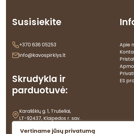
Susisiekite
In
+370 636 05253
Apie 
Konta
info@kavospirklys.lt
Prista
Apmo
Privat
Skrudykla ir
ES pro
parduotuvė:
Karališkių g. 1, Trušeliai,
LT-92437, Klaipėdos r. sav.
I-V
10:00-19:00
Vertiname jūsų privatumą