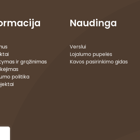
formacija
Naudinga
mus
Verslui
ktai
Lojalumo pupelės
tymas ir grąžinimas
Kavos pasirinkimo gidas
kėjimas
umo politika
jektai