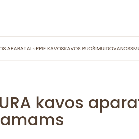
OS APARATAI
PRIE KAVOS
KAVOS RUOŠIMUI
DOVANOS
SMU
URA kavos apara
namams