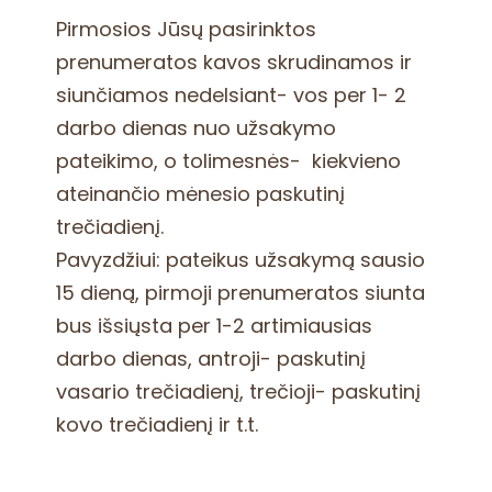
Pirmosios Jūsų pasirinktos
prenumeratos kavos skrudinamos ir
siunčiamos nedelsiant- vos per 1- 2
darbo dienas nuo užsakymo
pateikimo, o tolimesnės- kiekvieno
ateinančio mėnesio paskutinį
trečiadienį.
Pavyzdžiui: pateikus užsakymą sausio
15 dieną, pirmoji prenumeratos siunta
bus išsiųsta per 1-2 artimiausias
darbo dienas, antroji- paskutinį
vasario trečiadienį, trečioji- paskutinį
kovo trečiadienį ir t.t.