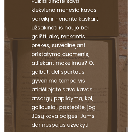
Puikiai žinote savo
kiekvieno mėnesio kavos
poreikį ir nenorite kaskart
užsakinėti iš naujo bei
gaišti laiką renkantis
prekes, suvedinėjant
pristatymo duomenis,
atliekant mokėjimus? O,
galbūt, dėl spartaus
gyvenimo tempo vis
atidėliojate savo kavos
atsargų papildymą, kol,
galiausiai, pastebite, jog
Jūsų kava baigėsi Jums
dar nespėjus užsakyti