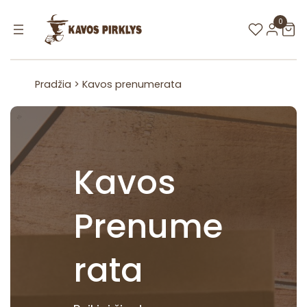
Eiti
prie
0
turinio
Pradžia
> Kavos prenumerata
Kavos
Prenume
rata