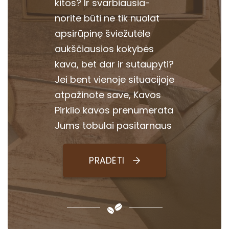
kitos? Ir svarbiausia-
norite būti ne tik nuolat
apsirūpinę šviežutėle
aukščiausios kokybės
kava, bet dar ir sutaupyti?
Jei bent vienoje situacijoje
atpažinote save, Kavos
Pirklio kavos prenumerata
Jums tobulai pasitarnaus
PRADĖTI