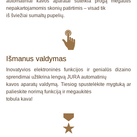
automatiniai kavos aparatai suteikia progą mėgautis
nepakartojamomis skonių patirtimis – visad tik
iš šviežiai sumaltų pupelių.
Išmanus valdymas
Inovatyvios elektroninės funkcijos ir genialūs dizaino
sprendimai užtikrina lengvą JURA automatinių
kavos aparatų valdymą. Tiesiog spustelėkite mygtuką ar
palieskite norimą funkciją ir mėgaukitės
tobula kava!