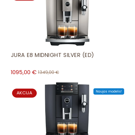
ON
SALE
JURA E8 MIDNIGHT SILVER (ED)
1095,00
€
1349,00
€
PRODUCT
Naujas modelis!
AKCIJA
ON
SALE