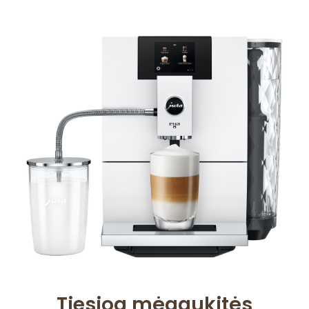
Tiesiog mėgaukitės