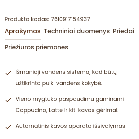
i
s
Produkto kodas: 7610917154937
:
J
Aprašymas
Techniniai duomenys
Priedai
U
R
Priežiūros priemonės
A
E
N
Išmanioji vandens sistema, kad būtų
A
8
užtikrinta puiki vandens kokybė.
F
u
Vieno mygtuko paspaudimu gaminami
l
Cappucino, Latte ir kiti kavos gėrimai.
l
N
o
Automatinis kavos aparato išsivalymas.
r