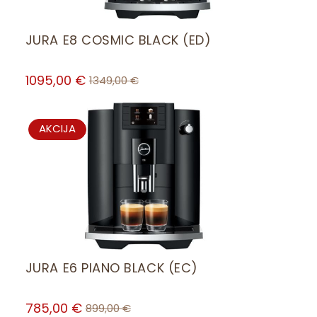
JURA E8 COSMIC BLACK (ED)
1095,00
€
1349,00
€
PRODUCT
AKCIJA
ON
SALE
JURA E6 PIANO BLACK (EC)
785,00
€
899,00
€