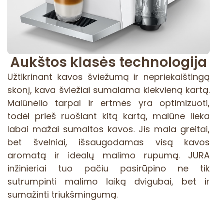
Aukštos klasės technologija
Užtikrinant kavos šviežumą ir nepriekaištingą
skonį, kava šviežiai sumalama kiekvieną kartą.
Malūnėlio tarpai ir ertmės yra optimizuoti,
todėl prieš ruošiant kitą kartą, malūne lieka
labai mažai sumaltos kavos. Jis mala greitai,
bet švelniai, išsaugodamas visą kavos
aromatą ir idealų malimo rupumą. JURA
inžinieriai tuo pačiu pasirūpino ne tik
sutrumpinti malimo laiką dvigubai, bet ir
sumažinti triukšmingumą.