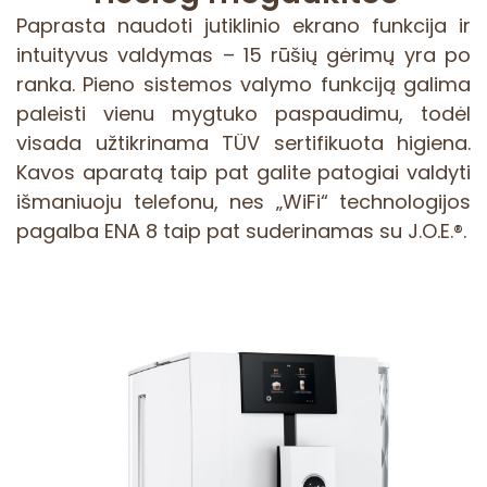
Paprasta naudoti jutiklinio ekrano funkcija ir
intuityvus valdymas – 15 rūšių gėrimų yra po
ranka. Pieno sistemos valymo funkciją galima
paleisti vienu mygtuko paspaudimu, todėl
visada užtikrinama TÜV sertifikuota higiena.
Kavos aparatą taip pat galite patogiai valdyti
išmaniuoju telefonu, nes „WiFi“ technologijos
pagalba ENA 8 taip pat suderinamas su J.O.E.®.