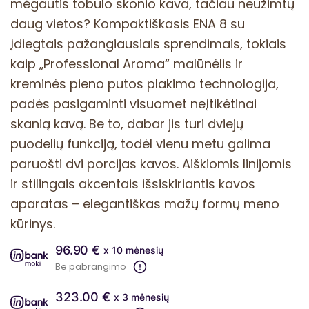
mėgautis tobulo skonio kava, tačiau neužimtų
daug vietos? Kompaktiškasis ENA 8 su
įdiegtais pažangiausiais sprendimais, tokiais
kaip „Professional Aroma“ malūnėlis ir
kreminės pieno putos plakimo technologija,
padės pasigaminti visuomet neįtikėtinai
skanią kavą. Be to, dabar jis turi dviejų
puodelių funkciją, todėl vienu metu galima
paruošti dvi porcijas kavos. Aiškiomis linijomis
ir stilingais akcentais išsiskiriantis kavos
aparatas – elegantiškas mažų formų meno
kūrinys.
96.90 €
x 10 mėnesių
Be pabrangimo
323.00 €
x 3 mėnesių