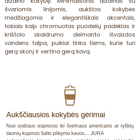
dizaino kokybę. Minimalistinis dizainas su
švariomis linijomis, aukštos kokybės
medžiagomis ir elegantiškais akcentais,
tokiais kaip chromuotas puodelių padėklas ir
krištolo skaidrumo deimanto išvaizdos
vandens talpa, puikiai tinka tiems, kurie turi
gerą skonį ir vertina gerą kavą.
Aukščiausios kokybės gėrimai
Nuo sodraus espresso iki švelnaus americano ar ryškių
skonių kupinos šalto plikymo kavos… JURA