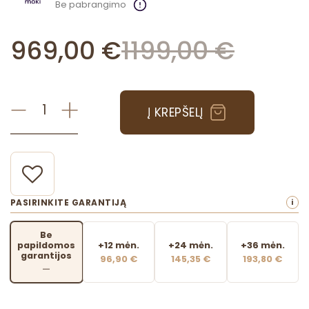
Be pabrangimo
969,00
€
1199,00
€
Į KREPŠELĮ
p
r
o
d
u
PASIRINKITE GARANTIJĄ
i
k
t
Be
o
papildomos
+12 mėn.
+24 mėn.
+36 mėn.
k
garantijos
96,90 €
145,35 €
193,80 €
—
i
e
k