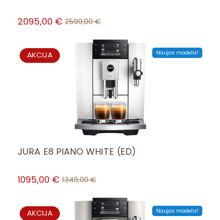
2095,00
€
2599,00
€
PRODUCT
Naujas modelis!
AKCIJA
ON
SALE
JURA E8 PIANO WHITE (ED)
1095,00
€
1349,00
€
PRODUCT
Naujas modelis!
AKCIJA