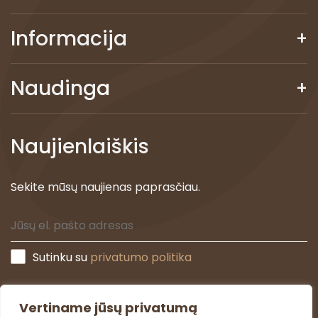
Informacija
Naudinga
Naujienlaiškis
Sekite mūsų naujienas paprasčiau.
Sutinku su
privatumo politika
Vertiname jūsų privatumą
PRENUMERUOTI