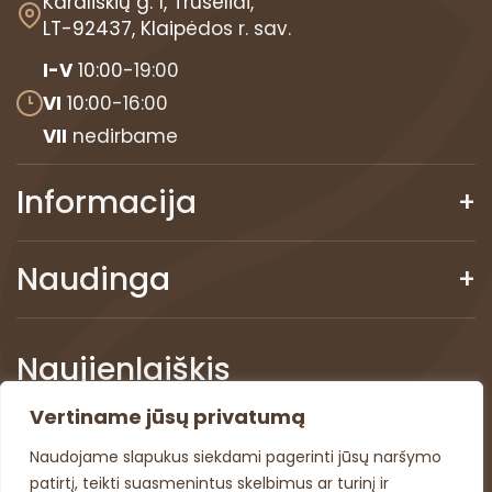
v
Karališkių g. 1, Trušeliai,
n
LT-92437, Klaipėdos r. sav.
t
I-V
10:00-19:00
.
VI
10:00-16:00
VII
nedirbame
Informacija
Naudinga
Naujienlaiškis
Vertiname jūsų privatumą
Sekite mūsų naujienas paprasčiau.
Naudojame slapukus siekdami pagerinti jūsų naršymo
patirtį, teikti suasmenintus skelbimus ar turinį ir