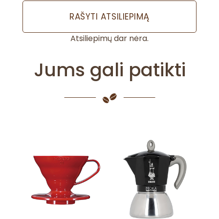
s
:
RAŠYTI ATSILIEPIMĄ
K
Atsiliepimų dar nėra.
a
v
Jums gali patikti
o
s
F
i
l
t
r
a
i
H
a
r
i
o