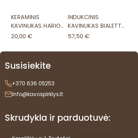
V
6
KERAMINIS
INDUKCINIS
0
KAVINUKAS HARIO
KAVINUKAS BIALETTI
-
V60-01, RAUDONAS
MOKA EXPRESS 6 P.
0
20,00
€
57,50
€
1
K
a
Susisiekite
v
i
n
+370 636 05253
u
k
info@kavospirklys.lt
u
i
Skrudykla ir parduotuvė:
,
4
0